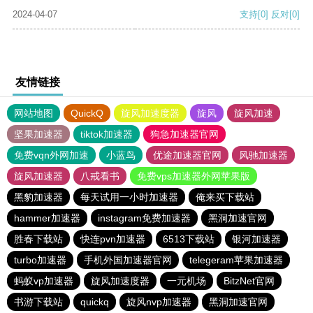
2024-04-07
支持
[0]
反对
[0]
友情链接
网站地图
QuickQ
旋风加速度器
旋风
旋风加速
坚果加速器
tiktok加速器
狗急加速器官网
免费vqn外网加速
小蓝鸟
优途加速器官网
风驰加速器
旋风加速器
八戒看书
免费vps加速器外网苹果版
黑豹加速器
每天试用一小时加速器
俺来买下载站
hammer加速器
instagram免费加速器
黑洞加速官网
胜春下载站
快连pvn加速器
6513下载站
银河加速器
turbo加速器
手机外国加速器官网
telegeram苹果加速器
蚂蚁vp加速器
旋风加速度器
一元机场
BitzNet官网
书游下载站
quickq
旋风nvp加速器
黑洞加速官网