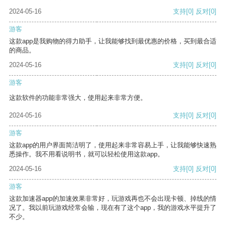
2024-05-16
支持
[0]
反对
[0]
游客
这款app是我购物的得力助手，让我能够找到最优惠的价格，买到最合适
的商品。
2024-05-16
支持
[0]
反对
[0]
游客
这款软件的功能非常强大，使用起来非常方便。
2024-05-16
支持
[0]
反对
[0]
游客
这款app的用户界面简洁明了，使用起来非常容易上手，让我能够快速熟
悉操作。我不用看说明书，就可以轻松使用这款app。
2024-05-16
支持
[0]
反对
[0]
游客
这款加速器app的加速效果非常好，玩游戏再也不会出现卡顿、掉线的情
况了。我以前玩游戏经常会输，现在有了这个app，我的游戏水平提升了
不少。