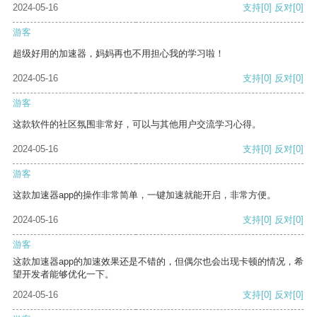
2024-05-16
支持
[0]
反对
[0]
游客
超级好用的加速器，妈妈再也不用担心我的学习啦！
2024-05-16
支持
[0]
反对
[0]
游客
这款软件的社区氛围非常好，可以与其他用户交流学习心得。
2024-05-16
支持
[0]
反对
[0]
游客
这款加速器app的操作非常简单，一键加速就能开启，非常方便。
2024-05-16
支持
[0]
反对
[0]
游客
这款加速器app的加速效果还是不错的，但偶尔也会出现卡顿的情况，希
望开发者能够优化一下。
2024-05-16
支持
[0]
反对
[0]