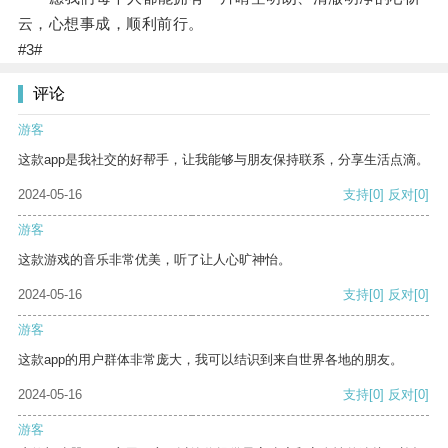
云，心想事成，顺利前行。
#3#
评论
游客
这款app是我社交的好帮手，让我能够与朋友保持联系，分享生活点滴。
2024-05-16
支持
[0]
反对
[0]
游客
这款游戏的音乐非常优美，听了让人心旷神怡。
2024-05-16
支持
[0]
反对
[0]
游客
这款app的用户群体非常庞大，我可以结识到来自世界各地的朋友。
2024-05-16
支持
[0]
反对
[0]
游客