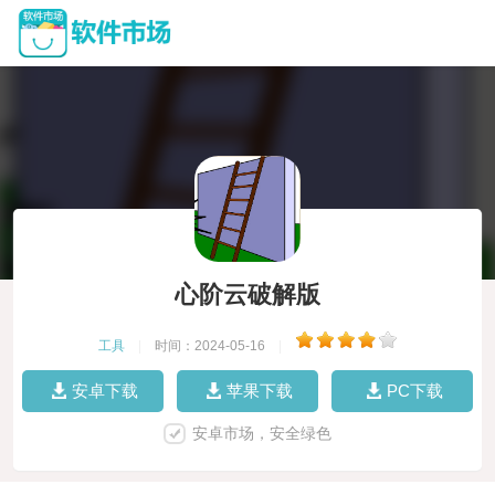
心阶云破解版
工具
|
时间：2024-05-16
|
安卓下载
苹果下载
PC下载
安卓市场，安全绿色