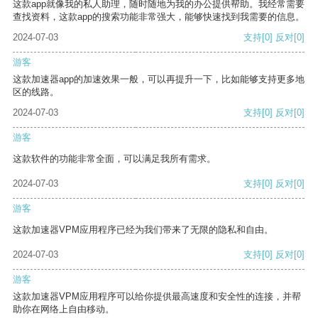
这款app就像我的私人助理，随时随地为我的办公提供帮助。我经常需要
查找资料，这款app的搜索功能非常强大，能够快速找到我需要的信息。
2024-07-03
支持
[0]
反对
[0]
游客
这款加速器app的加速效果一般，可以再提升一下，比如能够支持更多地
区的线路。
2024-07-03
支持
[0]
反对
[0]
游客
这款软件的功能非常全面，可以满足我所有需求。
2024-07-03
支持
[0]
反对
[0]
游客
这款加速器VPM应用程序已经为我们带来了无限的隐私和自由。
2024-07-03
支持
[0]
反对
[0]
游客
这款加速器VPM应用程序可以给你提供最高速度和安全性的连接，并帮
助你在网络上自由移动。