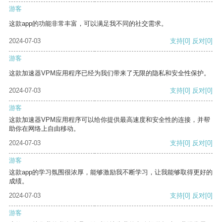
游客
这款app的功能非常丰富，可以满足我不同的社交需求。
2024-07-03
支持
[0]
反对
[0]
游客
这款加速器VPM应用程序已经为我们带来了无限的隐私和安全性保护。
2024-07-03
支持
[0]
反对
[0]
游客
这款加速器VPM应用程序可以给你提供最高速度和安全性的连接，并帮
助你在网络上自由移动。
2024-07-03
支持
[0]
反对
[0]
游客
这款app的学习氛围很浓厚，能够激励我不断学习，让我能够取得更好的
成绩。
2024-07-03
支持
[0]
反对
[0]
游客