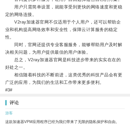
用户只需简单设置，就能享受到更快的网络速度和更稳
定的网络连接。
V2ray加速器官网不仅适用于个人用户，还可以帮助企
业和机构提高网络效率和安全性，保障云计算服务的稳定
性。
同时，官网还提供专业客服服务，能够帮助用户及时解
决相关问题，为用户提供最佳的用户体验。
总之，V2ray加速器官网是科技进步带来的实实在在的
好处之一。
相信随着科技的不断前进，这类优秀的科技产品会有更
广泛的应用，为我们的生活和工作带来更多便利。
#3#
评论
游客
这款加速器VPM应用程序已经为我们带来了无限的隐私保护和自由。