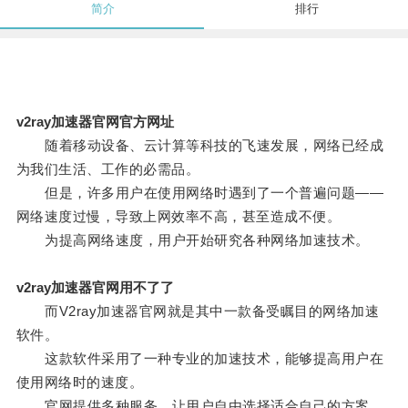
简介
排行
v2ray加速器官网官方网址
随着移动设备、云计算等科技的飞速发展，网络已经成
为我们生活、工作的必需品。
但是，许多用户在使用网络时遇到了一个普遍问题——
网络速度过慢，导致上网效率不高，甚至造成不便。
为提高网络速度，用户开始研究各种网络加速技术。
v2ray加速器官网用不了了
而V2ray加速器官网就是其中一款备受瞩目的网络加速
软件。
这款软件采用了一种专业的加速技术，能够提高用户在
使用网络时的速度。
官网提供多种服务，让用户自由选择适合自己的方案。