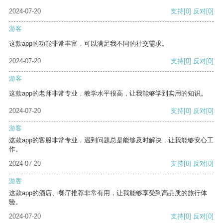
2024-07-20
支持
[0]
反对
[0]
游客
这款app的功能非常丰富，可以满足我不同的社交需求。
2024-07-20
支持
[0]
反对
[0]
游客
这款app的老师非常专业，教学水平很高，让我能够学到实用的知识。
2024-07-20
支持
[0]
反对
[0]
游客
这款app的客服非常专业，遇到问题总是能够及时解决，让我能够安心工
作。
2024-07-20
支持
[0]
反对
[0]
游客
这款app的酒店、餐厅推荐非常有用，让我能够享受到高品质的旅行体
验。
2024-07-20
支持
[0]
反对
[0]