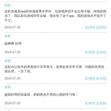
游客
这款加速器app的加速效果非常好，玩游戏再也不会出现卡顿、掉线的情
况了。我以前玩游戏经常会输，现在有了这个app，我的游戏水平提升了
不少。
2024-07-20
支持
[0]
反对
[0]
游客
超棒啊 好用
2024-07-20
支持
[0]
反对
[0]
游客
这款办公软件的界面设计非常简洁，使用起来非常方便。功能的布局也
很合理，一目了然。
2024-07-20
支持
[0]
反对
[0]
游客
超级好用的加速器，妈妈再也不用担心我的学习啦！
2024-07-20
支持
[0]
反对
[0]