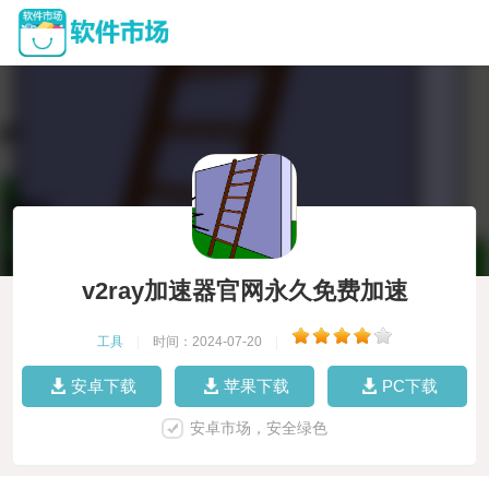
v2ray加速器官网永久免费加速
工具
|
时间：2024-07-20
|
安卓下载
苹果下载
PC下载
安卓市场，安全绿色