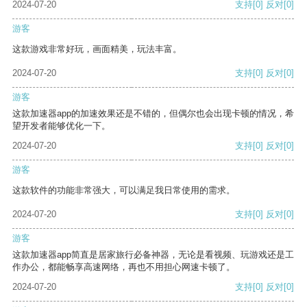
2024-07-20
支持
[0]
反对
[0]
游客
这款游戏非常好玩，画面精美，玩法丰富。
2024-07-20
支持
[0]
反对
[0]
游客
这款加速器app的加速效果还是不错的，但偶尔也会出现卡顿的情况，希
望开发者能够优化一下。
2024-07-20
支持
[0]
反对
[0]
游客
这款软件的功能非常强大，可以满足我日常使用的需求。
2024-07-20
支持
[0]
反对
[0]
游客
这款加速器app简直是居家旅行必备神器，无论是看视频、玩游戏还是工
作办公，都能畅享高速网络，再也不用担心网速卡顿了。
2024-07-20
支持
[0]
反对
[0]