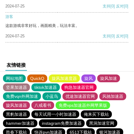
2024-07-25
支持
[0]
反对
[0]
游客
这款游戏非常好玩，画面精美，玩法丰富。
2024-07-25
支持
[0]
反对
[0]
友情链接
网站地图
QuickQ
旋风加速度器
旋风
旋风加速
坚果加速器
tiktok加速器
狗急加速器官网
免费vqn外网加速
小蓝鸟
优途加速器官网
风驰加速器
旋风加速器
八戒看书
免费vps加速器外网苹果版
黑豹加速器
每天试用一小时加速器
俺来买下载站
hammer加速器
instagram免费加速器
黑洞加速官网
胜春下载站
快连pvn加速器
6513下载站
银河加速器