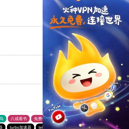
支持
[0]
反对
[0]
支持
[0]
反对
[0]
支持
[0]
反对
[0]
鸟
八戒看书
免费vps加速器外网苹果版
黑豹加速器
器
turbo加速器
telegeram苹果加速器
蚂蚁vp加速器