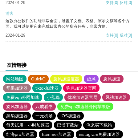
2024-01-29
支持
[0]
反对
[0]
游客
这款办公软件的功能非常全面，涵盖了文档、表格、演示文稿等各个方
面。我可以使用它来完成日常办公的所有任务，非常方便。
2024-01-29
支持
[0]
反对
[0]
友情链接
网站地图
QuickQ
旋风加速度器
旋风
旋风加速
坚果加速器
tiktok加速器
狗急加速器官网
免费vqn外网加速
小蓝鸟
优途加速器官网
风驰加速器
旋风加速器
八戒看书
免费vps加速器外网苹果版
黑豹加速器
一元机场
IOS加速器
每天试用一小时加速器
巴博下载站
俺来买下载站
红海pro加速器
hammer加速器
instagram免费加速器