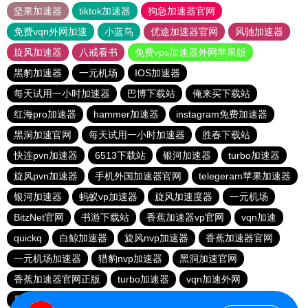
坚果加速器
tiktok加速器
狗急加速器官网
免费vqn外网加速
小蓝鸟
优途加速器官网
风驰加速器
旋风加速器
八戒看书
免费vps加速器外网苹果版
黑豹加速器
一元机场
IOS加速器
每天试用一小时加速器
巴博下载站
俺来买下载站
红海pro加速器
hammer加速器
instagram免费加速器
黑洞加速官网
每天试用一小时加速器
胜春下载站
快连pvn加速器
6513下载站
银河加速器
turbo加速器
旋风pvn加速器
手机外国加速器官网
telegeram苹果加速器
银河加速器
蚂蚁vp加速器
旋风加速度器
一元机场
BitzNet官网
书游下载站
香蕉加速器vp官网
vqn加速
quickq
白鲸加速器
旋风nvp加速器
香蕉加速器官网
一元机场加速器
猎豹nvp加速器
黑洞加速官网
香蕉加速器官网正版
turbo加速器
vqn加速外网
星星加速器
快鸭加速器
蚂蚁npv加速器