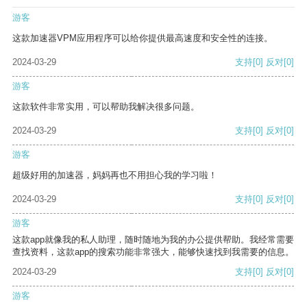
游客
这款加速器VPM应用程序可以给你提供最高速度和安全性的连接。
2024-03-29
支持
[0]
反对
[0]
游客
这款软件非常实用，可以帮助我解决很多问题。
2024-03-29
支持
[0]
反对
[0]
游客
超级好用的加速器，妈妈再也不用担心我的学习啦！
2024-03-29
支持
[0]
反对
[0]
游客
这款app就像我的私人助理，随时随地为我的办公提供帮助。我经常需要
查找资料，这款app的搜索功能非常强大，能够快速找到我需要的信息。
2024-03-29
支持
[0]
反对
[0]
游客