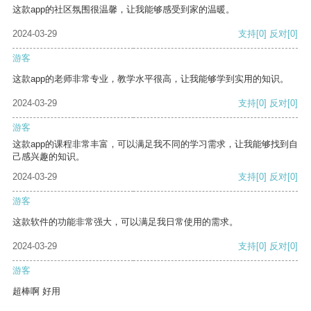
这款app的社区氛围很温馨，让我能够感受到家的温暖。
2024-03-29
支持
[0]
反对
[0]
游客
这款app的老师非常专业，教学水平很高，让我能够学到实用的知识。
2024-03-29
支持
[0]
反对
[0]
游客
这款app的课程非常丰富，可以满足我不同的学习需求，让我能够找到自
己感兴趣的知识。
2024-03-29
支持
[0]
反对
[0]
游客
这款软件的功能非常强大，可以满足我日常使用的需求。
2024-03-29
支持
[0]
反对
[0]
游客
超棒啊 好用