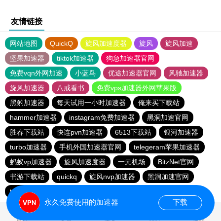
友情链接
网站地图
QuickQ
旋风加速度器
旋风
旋风加速
坚果加速器
tiktok加速器
狗急加速器官网
免费vqn外网加速
小蓝鸟
优途加速器官网
风驰加速器
旋风加速器
八戒看书
免费vps加速器外网苹果版
黑豹加速器
每天试用一小时加速器
俺来买下载站
hammer加速器
instagram免费加速器
黑洞加速官网
胜春下载站
快连pvn加速器
6513下载站
银河加速器
turbo加速器
手机外国加速器官网
telegeram苹果加速器
蚂蚁vp加速器
旋风加速度器
一元机场
BitzNet官网
书游下载站
quickq
旋风nvp加速器
黑洞加速官网
turbo加速器
vqn加速外网
快鸭加速器
永久免费使用的加速器
下载
2.126884s
首页
安卓
苹果
排行
推荐