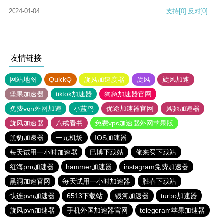
2024-01-04
支持
[0]
反对
[0]
友情链接
网站地图
QuickQ
旋风加速度器
旋风
旋风加速
坚果加速器
tiktok加速器
狗急加速器官网
免费vqn外网加速
小蓝鸟
优途加速器官网
风驰加速器
旋风加速器
八戒看书
免费vps加速器外网苹果版
黑豹加速器
一元机场
IOS加速器
每天试用一小时加速器
巴博下载站
俺来买下载站
红海pro加速器
hammer加速器
instagram免费加速器
黑洞加速官网
每天试用一小时加速器
胜春下载站
快连pvn加速器
6513下载站
银河加速器
turbo加速器
旋风pvn加速器
手机外国加速器官网
telegeram苹果加速器