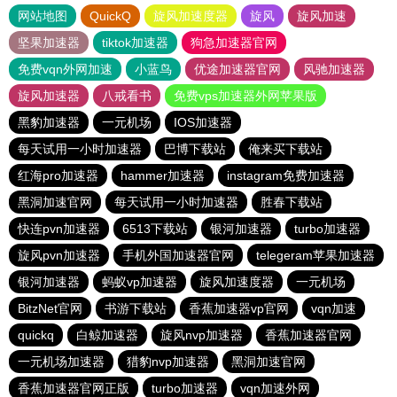
网站地图
QuickQ
旋风加速度器
旋风
旋风加速
坚果加速器
tiktok加速器
狗急加速器官网
免费vqn外网加速
小蓝鸟
优途加速器官网
风驰加速器
旋风加速器
八戒看书
免费vps加速器外网苹果版
黑豹加速器
一元机场
IOS加速器
每天试用一小时加速器
巴博下载站
俺来买下载站
红海pro加速器
hammer加速器
instagram免费加速器
黑洞加速官网
每天试用一小时加速器
胜春下载站
快连pvn加速器
6513下载站
银河加速器
turbo加速器
旋风pvn加速器
手机外国加速器官网
telegeram苹果加速器
银河加速器
蚂蚁vp加速器
旋风加速度器
一元机场
BitzNet官网
书游下载站
香蕉加速器vp官网
vqn加速
quickq
白鲸加速器
旋风nvp加速器
香蕉加速器官网
一元机场加速器
猎豹nvp加速器
黑洞加速官网
香蕉加速器官网正版
turbo加速器
vqn加速外网