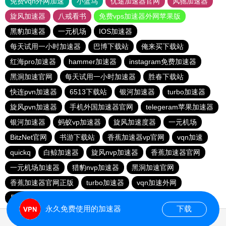
免费vqn外网加速
小蓝鸟
优途加速器官网
风驰加速器
旋风加速器
八戒看书
免费vps加速器外网苹果版
黑豹加速器
一元机场
IOS加速器
每天试用一小时加速器
巴博下载站
俺来买下载站
红海pro加速器
hammer加速器
instagram免费加速器
黑洞加速官网
每天试用一小时加速器
胜春下载站
快连pvn加速器
6513下载站
银河加速器
turbo加速器
旋风pvn加速器
手机外国加速器官网
telegeram苹果加速器
银河加速器
蚂蚁vp加速器
旋风加速度器
一元机场
BitzNet官网
书游下载站
香蕉加速器vp官网
vqn加速
quickq
白鲸加速器
旋风nvp加速器
香蕉加速器官网
一元机场加速器
猎豹nvp加速器
黑洞加速官网
香蕉加速器官网正版
turbo加速器
vqn加速外网
星星加速器
快鸭加速器
蚂蚁npv加速器
永久免费使用的加速器
下载