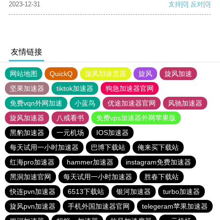
2023-12-31
支持
[0]
反对
[0]
友情链接
网站地图
QuickQ
旋风加速度器
旋风
旋风加速
坚果加速器
tiktok加速器
狗急加速器官网
免费vqn外网加速
小蓝鸟
优途加速器官网
风驰加速器
旋风加速器
八戒看书
免费vps加速器外网苹果版
黑豹加速器
一元机场
IOS加速器
每天试用一小时加速器
巴博下载站
俺来买下载站
红海pro加速器
hammer加速器
instagram免费加速器
黑洞加速官网
每天试用一小时加速器
胜春下载站
快连pvn加速器
6513下载站
银河加速器
turbo加速器
旋风pvn加速器
手机外国加速器官网
telegeram苹果加速器