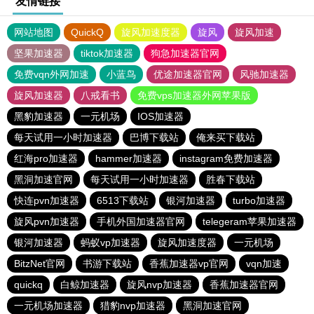
友情链接
网站地图
QuickQ
旋风加速度器
旋风
旋风加速
坚果加速器
tiktok加速器
狗急加速器官网
免费vqn外网加速
小蓝鸟
优途加速器官网
风驰加速器
旋风加速器
八戒看书
免费vps加速器外网苹果版
黑豹加速器
一元机场
IOS加速器
每天试用一小时加速器
巴博下载站
俺来买下载站
红海pro加速器
hammer加速器
instagram免费加速器
黑洞加速官网
每天试用一小时加速器
胜春下载站
快连pvn加速器
6513下载站
银河加速器
turbo加速器
旋风pvn加速器
手机外国加速器官网
telegeram苹果加速器
银河加速器
蚂蚁vp加速器
旋风加速度器
一元机场
BitzNet官网
书游下载站
香蕉加速器vp官网
vqn加速
quickq
白鲸加速器
旋风nvp加速器
香蕉加速器官网
一元机场加速器
猎豹nvp加速器
黑洞加速官网